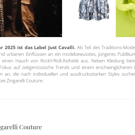
2025 ist das Label Just Cavalli.
Als Teil des Traditions-Mode
s und urbanen Einflüssen an ein modebewusstes, jüngeres Publikum
d einen Hauch von Rock’n’Roll-Ästhetik aus. Neben Kleidung biet
kus auf zeitgenössische Trends und einem erschwinglicheren Pr
den an, die nach individuellen und ausdrucksstarken Styles suc
bei Zingarelli Couture.
ngarelli Couture