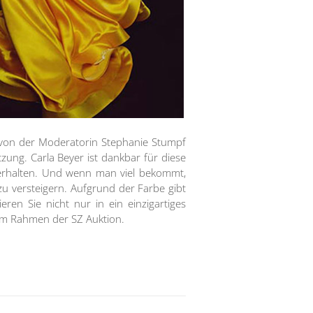
 von der Moderatorin Stephanie Stumpf
ung. Carla Beyer ist dankbar für diese
 erhalten. Und wenn man viel bekommt,
 versteigern. Aufgrund der Farbe gibt
en Sie nicht nur in ein einzigartiges
 im Rahmen der SZ Auktion.