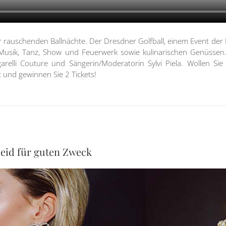
der rauschenden Ballnächte. Der Dresdner Golfball, einem Event der
sik, Tanz, Show und Feuerwerk sowie kulinarischen Genüssen. 
arelli Couture und Sängerin/Moderatorin Sylvi Piela. Wollen Si
 und gewinnen Sie 2 Tickets!
leid für guten Zweck