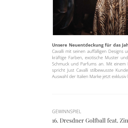
Unsere Neuentdeckung für das Jahr 
Cavalli mit seinen auffälligen Design
kräftige Farben, exotische Muster un
Schmuck und Parfums an. Mit einem Fo
spricht Just Cavalli stilbewusste Kun
Auswahl der Italien Marke jetzt exklusiv 
GEWINNSPIEL
16. Dresdner Golfball feat. Zi