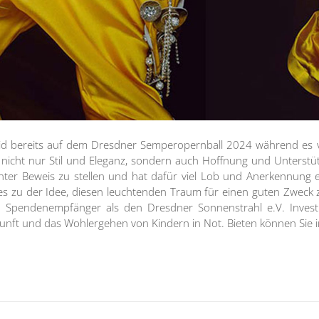
Kleid bereits auf dem Dresdner Semperopernball 2024 während es
nicht nur Stil und Eleganz, sondern auch Hoffnung und Unterstütz
nter Beweis zu stellen und hat dafür viel Lob und Anerkennung
 zu der Idee, diesen leuchtenden Traum für einen guten Zweck zu
 Spendenempfänger als den Dresdner Sonnenstrahl e.V. Investier
kunft und das Wohlergehen von Kindern in Not. Bieten können Sie