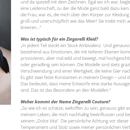
und da speziell mit dem Zeichnen. Egal wo ich war, begle
eine Leidenschaft, zu der die Mode ganz bald dazu kam.
die Frau, war es, die mich über den Körper zur Kleidung
groß und unerschöpflich wie das Meer! Sie treibt mich
kreieren…“
Was ist typisch für ein Zingarelli Kleid?
„In jedem Teil steckt ein Stück Ambivalenz. Und genauso f
bestehend aus Emotionen, die mit tieferen Ebenen komm
provozieren, aber mal wild und bewegt, mal hochgeschlo
oder geradlinig sein können. Die Modelle sind stets grazi
Verschwendung und einer Wertigkeit, die keine Gier nach
Es gibt zwei feste Konstanten in meinem Design – und di
Das bedeutet, dass meine Entwürfe eine starke Aussage 
sind. Das ist das Besondere an den Modellen.“
Woher kommt der Name Zingarelli Couture?
„So wie ich es schätze, weltoffen zu sein, genauso gibt
meinem Leben, die mich nachhaltig beeinflussen und bee
seinem „Dolce Vita“. Die persönliche Achtung vor dieser S
Temperament und Stolz sowie meiner persönlichen Ver