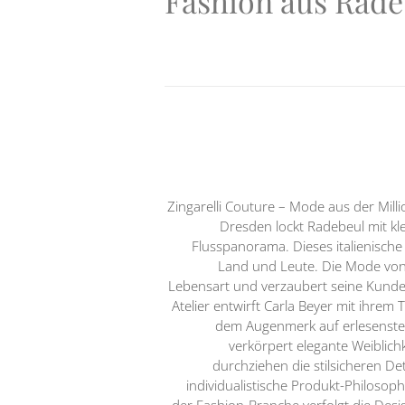
Fashion aus Rade
Zingarelli Couture – Mode aus der Mill
Dresden lockt Radebeul mit kl
Flusspanorama. Dieses italienische
Land und Leute. Die Mode von Z
Lebensart und verzaubert seine Kunde
Atelier entwirft Carla Beyer mit ihrem
dem Augenmerk auf erlesenste M
verkörpert elegante Weiblich
durchziehen die stilsicheren De
individualistische Produkt-Philosop
der Fashion-Branche verfolgt die Des