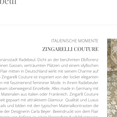
beul
ITALIENISCHE MOMENTE
ZINGARELLI COUTURE
ionärsstadt Radebeul. Dicht an der berühmten Elbflorenz
einen Gassen, verträumten Plätzen und einem idyllischen
 Flair mitten in Deutschland wirkt mit seinem Charme auf
ingarelli Couture ist inspiriert von der locker eleganten
n mit faszinierend femininer Mode. In ihrem Radebeuler
 Team überwiegend Einzelteile. Alles made in Germany mit
aterialen aus Italien oder Frankreich. Zingarlli Couture
keit gepaart mit attraktivem Glamour. Qualität und Luxus
tails und bilden mit den typischen Materialkontrasten die
hie der Designerin Carla Beyer. Beeindruckt von dem Flair
ignerin von Anfang an einen klassischen Ausbildungsweg.