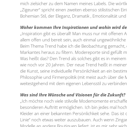
mich zielsicher zu dem Namen meines Labels. Die wörtli
„Zigeuner“ spricht einen zweiten ebenso stilistischen Ei
Bohemian Stil, der Eleganz, Dramatik , Emotionalität und F
Woher kommen Ihre Inspirationen und wohin wird de
„Inspiration gibt es überall! Man muss nur mit offene
allem offen und bereit sein, auch einmal ungewöhnlich
Beim Thema Trend habe ich die Beobachtung gemacht, d
Markantes heraus zu filtern. Modereporte sind gefüllt 
Was heißt das? Den Trend als solches gibt es in meine
wie noch vor 20 Jahren. Der neue Trend heißt in meinen
die Kunst, seine individuelle Persönlichkeit an ein best
Philosophie und Firmenpolitik (mit meist auch über di
weitestgehend mit dem eigenen Lebensstil zu verbinden
Was sind Ihre Wünsche und Visionen für die Zukunft?
„Ich möchte noch viele stilvolle Modemomente erschaf
besonderen Auftritt ermöglichen. Ich bin jedes mal hoch
Kleider an einer bekannten Persönlichkeit sehe. Das ist 
Linie“ noch etwas weiter auszubauen. Auch wenn Zingar
Modelle an andere Boutiquen liefert, ist es mir sehr wich