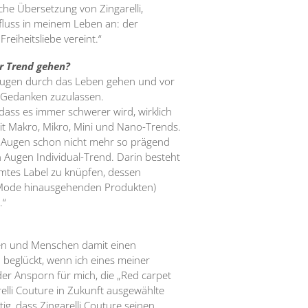
che Übersetzung von Zingarelli,
nfluss in meinem Leben an: der
reiheitsliebe vereint.“
r Trend gehen?
n Augen durch das Leben gehen und vor
e Gedanken zuzulassen.
ass es immer schwerer wird, wirklich
mit Makro, Mikro, Mini und Nano-Trends.
m Augen schon nicht mehr so prägend
 Augen Individual-Trend. Darin besteht
immtes Label zu knüpfen, dessen
e Mode hinausgehenden Produkten)
.“
fen und Menschen damit einen
 beglückt, wenn ich eines meiner
der Ansporn für mich, die „Red carpet
elli Couture in Zukunft ausgewählte
tig, dass Zingarelli Couture seinen